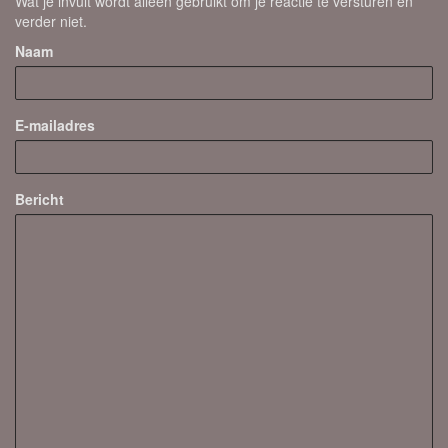
Wat je invult wordt alleen gebruikt om je reactie te versturen en
verder niet.
Naam
E-mailadres
Bericht